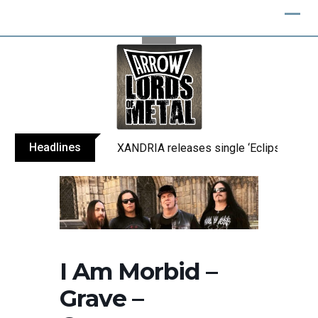
Skip
to
content
Headlines
XANDRIA releases single ‘Eclipse’
I Am Morbid –
Grave –