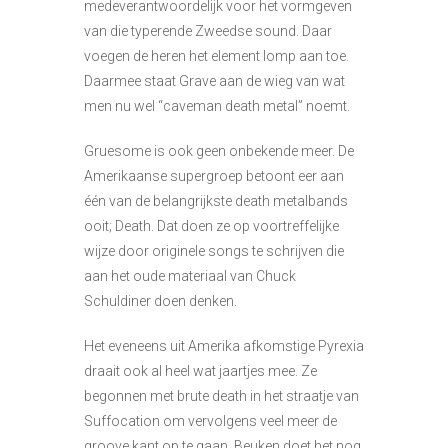
medeverantwoordelijk voor het vormgeven
van die typerende Zweedse sound. Daar
voegen de heren het element lomp aan toe.
Daarmee staat Grave aan de wieg van wat
men nu wel “caveman death metal” noemt.
Gruesome is ook geen onbekende meer. De
Amerikaanse supergroep betoont eer aan
één van de belangrijkste death metalbands
ooit; Death. Dat doen ze op voortreffelijke
wijze door originele songs te schrijven die
aan het oude materiaal van Chuck
Schuldiner doen denken.
Het eveneens uit Amerika afkomstige Pyrexia
draait ook al heel wat jaartjes mee. Ze
begonnen met brute death in het straatje van
Suffocation om vervolgens veel meer de
groove kant op te gaan. Beuken doet het nog