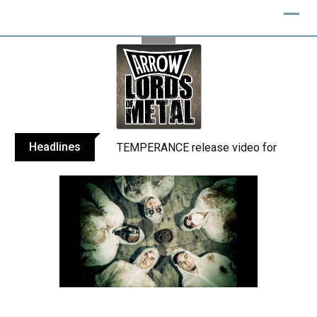
Skip
to
content
Headlines
TEMPERANCE release video for “Death: 