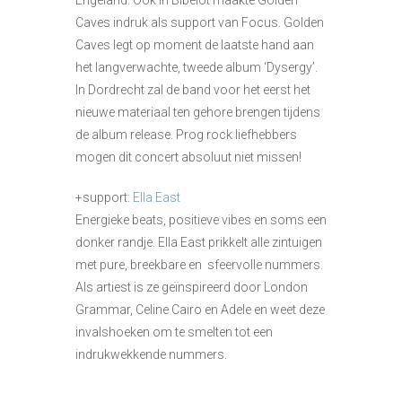
Engeland. Ook in Bibelot maakte Golden
Caves indruk als support van Focus. Golden
Caves legt op moment de laatste hand aan
het langverwachte, tweede album ‘Dysergy’.
In Dordrecht zal de band voor het eerst het
nieuwe materiaal ten gehore brengen tijdens
de album release. Prog rock liefhebbers
mogen dit concert absoluut niet missen!
+support:
Ella East
Energieke beats, positieve vibes en soms een
donker randje. Ella East prikkelt alle zintuigen
met pure, breekbare en sfeervolle nummers.
Als artiest is ze geïnspireerd door London
Grammar, Celine Cairo en Adele en weet deze
invalshoeken om te smelten tot een
indrukwekkende nummers.