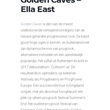
Ella East
Golden Caves
is één van de meest
veelbelovende vertegenwoordigers van de
nieuwe generatie progressieve rock. De band
gooit hoge ogen in binnen- en buitenland met
zijn dynamische mix van progrock,
alternatieve invloeden en een aanstekelijk
poprandje. Het vijftal uit Rotterdam bracht in
2017 debuutalbum ‘Collision’ uit. Dit
resulteerde in optredens op bekende
festivals als Progdreams en ProgPower
Europe. Een succesvolle tour in Engeland
volgde, met als absoluut hoogtepunt een
plek op ultiem progrock festival Summer’s
End. het oudste progrock festival van