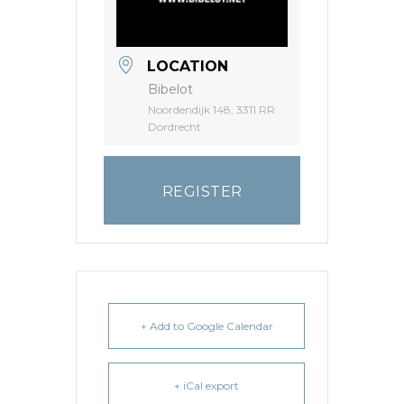
LOCATION
Bibelot
Noordendijk 148, 3311 RR
Dordrecht
REGISTER
+ Add to Google Calendar
+ iCal export