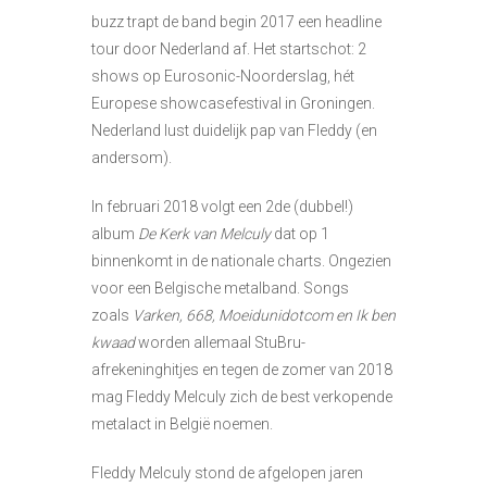
buzz trapt de band begin 2017 een headline
tour door Nederland af. Het startschot: 2
shows op Eurosonic-Noorderslag, hét
Europese showcasefestival in Groningen.
Nederland lust duidelijk pap van Fleddy (en
andersom).
In februari 2018 volgt een 2de (dubbel!)
album
De Kerk van Melculy
dat op 1
binnenkomt in de nationale charts. Ongezien
voor een Belgische metalband. Songs
zoals
Varken, 668, Moeidunidotcom en Ik ben
kwaad
worden allemaal StuBru-
afrekeninghitjes en tegen de zomer van 2018
mag Fleddy Melculy zich de best verkopende
metalact in België noemen.
Fleddy Melculy stond de afgelopen jaren