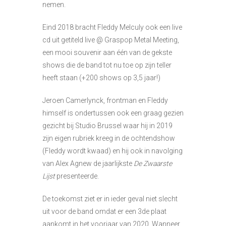
nemen.
Eind 2018 bracht Fleddy Melculy ook een live
cd uit getiteld live @ Graspop Metal Meeting,
een mooi souvenir aan één van de gekste
shows die de band tot nu toe op zijn teller
heeft staan (+200 shows op 3,5 jaar!)
Jeroen Camerlynck, frontman en Fleddy
himself is ondertussen ook een graag gezien
gezicht bij Studio Brussel waar hij in 2019
zijn eigen rubriek kreeg in de ochtendshow
(Fleddy wordt kwaad) en hij ook in navolging
van Alex Agnew de jaarlijkste
De Zwaarste
Lijst
presenteerde.
De toekomst ziet er in ieder geval niet slecht
uit voor de band omdat er een 3de plaat
aankomt in het voorjaar van 2020. Wanneer