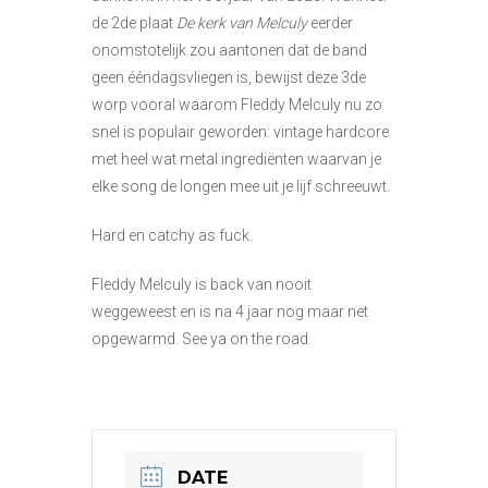
de 2de plaat
De kerk van Melculy
eerder
onomstotelijk zou aantonen dat de band
geen ééndagsvliegen is, bewijst deze 3de
worp vooral waarom Fleddy Melculy nu zo
snel is populair geworden: vintage hardcore
met heel wat metal ingrediënten waarvan je
elke song de longen mee uit je lijf schreeuwt.
Hard en catchy as fuck.
Fleddy Melculy is back van nooit
weggeweest en is na 4 jaar nog maar net
opgewarmd. See ya on the road.
DATE