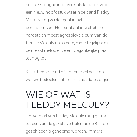
heel veel tongue-in-cheeck als kapstok voor
een nieuw hoofdstuk waarin de band Fleddy
Melculy nog verder gaat in het
songschrijven. Het resultaat is wellicht het
hardste en meest agressieve album van de
familie Melculy up to date, maar tegelijk ook
de meest melodieuze en toegankelijke plaat
tot nog toe.
Klinkt heel vreemd hé, maar je zal wel horen
wat we bedoelen. Titel en releasedate volgen!
WIE OF WAT IS
FLEDDY MELCULY?
Het verhaal van Fleddy Melculy mag gerust
tot één van de gekste verhalen uit de Belpop
geschiedenis genoemd worden. Immers: