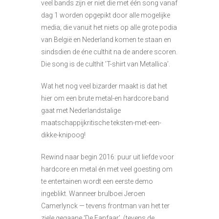
veel bands zijn er niet die met één song vanaf
dag 1 worden opgepikt door alle mogelijke
media; die vanuit het niets op alle grote podia
van België en Nederland komen te staan en
sindsdien de éne culthit na de andere scoren.
Die song is de culthit ’T-shirt van Metallica’.
Wat het nog veel bizarder maakt is dat het
hier om een brute metal-en hardcore band
gaat met Nederlandstalige
maatschappijkritische teksten-met-een-
dikke-knipoog!
Rewind naar begin 2016: puur uit liefde voor
hardcore en metal én met veel goesting om
te entertainen wordt een eerste demo
ingeblikt. Wanneer brulboei Jeroen
Camerlynck — tevens frontman van het ter
ziele gegaane ‘De Fanfaar’, (tevens de