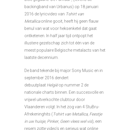
backingband van Urbanus) op 18 januari
2016 de lyricvideo van
T-shirt van
Metallica
online gooit, heeft hij geen flauw
benul van wat voor heksenketel dat gaat
ontketenen. In half jaar tijd ontpopt het
illustere gezelschap zich tot één van de
meest populaire Belgische metalacts van het
laatste decennium.
De band tekende bij major Sony Music en in
september 2016 dendert
debuutplaat
Helgië
op nummer 2 de
nationale charts binnen. Een succesvolle en
vrijwel uitverkochte clubtour door
Vlaanderen volgt. In het zog van 4 StuBru-
Afrekeninghits (
T-shirt
van Metallica
,
Feestje
in uw huisje
,
Pinker
,
Geen vlees wel vis
); een
resem zotte video’s en serieus wat online