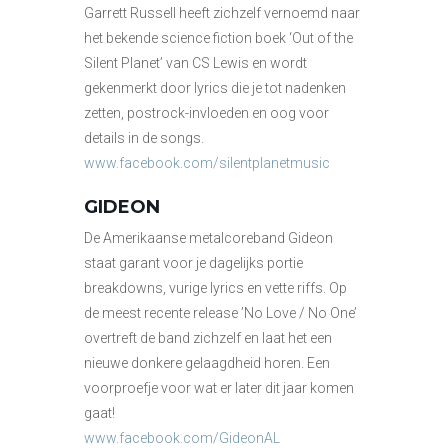
Garrett Russell heeft zichzelf vernoemd naar
het bekende science fiction boek ‘Out of the
Silent Planet’ van CS Lewis en wordt
gekenmerkt door lyrics die je tot nadenken
zetten, postrock-invloeden en oog voor
details in de songs.
www.facebook.com/silentplanetmusic
GIDEON
De Amerikaanse metalcoreband Gideon
staat garant voor je dagelijks portie
breakdowns, vurige lyrics en vette riffs. Op
de meest recente release ’No Love / No One’
overtreft de band zichzelf en laat het een
nieuwe donkere gelaagdheid horen. Een
voorproefje voor wat er later dit jaar komen
gaat!
www.facebook.com/GideonAL