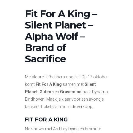
Fit For A King –
Silent Planet –
Alpha Wolf –
Brand of
Sacrifice
Metalcore liefhebbers opgelet! Op 17 oktober
komt
Fit For A King
samen met
Silent
Planet
,
Gideon
en
Gravemind
naar Dynamo
Eindhoven. Maak je klaar voor een avondje
beuken! Tickets zijn nu in de verkoop.
FIT FOR A KING
Na shows met As I Lay Dying en Emmure