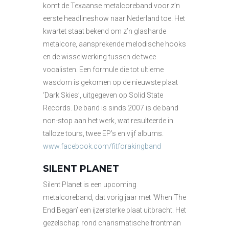
komt de Texaanse metalcoreband voor z’n
eerste headlineshow naar Nederland toe. Het
kwartet staat bekend om z’n glasharde
metalcore, aansprekende melodische hooks
en de wisselwerking tussen de twee
vocalisten. Een formule die tot ultieme
wasdom is gekomen op de nieuwste plaat
‘Dark Skies’, uitgegeven op Solid State
Records. De band is sinds 2007 is de band
non-stop aan het werk, wat resulteerde in
talloze tours, twee EP’s en vijf albums.
www.facebook.com/fitforakingband
SILENT PLANET
Silent Planet is een upcoming
metalcoreband, dat vorig jaar met ‘When The
End Began’ een ijzersterke plaat uitbracht. Het
gezelschap rond charismatische frontman