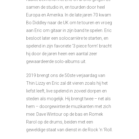
samen de studio in, en tourden door heel
Europa en Amerika. In de late jaren 70 kwam
Bo Diddley naar de UK om te touren en vroeg
aan Eric om gitaar in zijn band te spelen. Eric
besloot later een solocarrière te starten, en
spelend in zijn favoriete ‘3 piece form’ bracht
hij door de jaren heen een aantal zeer
gewaardeerde solo-albums uit.
2019 brengt ons de 50ste verjaardag van
Thin Lizzy en Eric zal dit vieren zoals hij het
liefst leeft, live spelend in zoveel dorpen en
steden als mogelijk. Hij brengt twee – net als
hem – doorgewinterde muzikanten met zich
mee: Dave Wintour op de bas en Romek
Rarol op de drums, beiden met een
geweldige staat van dienst in de Rock ’n ‘Roll.