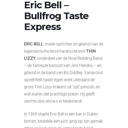
Eric Bell –
Bullfrog Taste
Express
ERIC BELL
: mede-oprichter en gitarist van de
legendarische Ierse hardrockband
THIN
LIZZY
, onderdeel van de Noel Redding Band
– de fameuze bassist van Jimi Hendrix – en
gitarist in de band van Bo Diddley. Vanavond
speelt Bell naast eigen werk uiteraard de
grote Thin Lizzy krakers uit ‘zijn’ periode, en
wat waren dat prachtige platen. Hij geeft
slechts drie shows in Nederland!
In 1969 stapte Eric Bell in een bar in Dublin
binnen, bestelde een
pint
, ging op zijn gemak