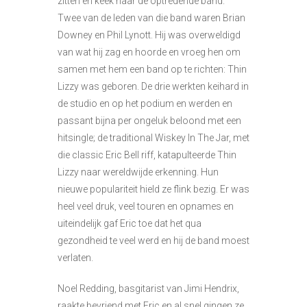
zitten en keek naar de optredende band.
Twee van de leden van die band waren Brian
Downey en Phil Lynott. Hij was overweldigd
van wat hij zag en hoorde en vroeg hen om
samen met hem een band op te richten: Thin
Lizzy was geboren. De drie werkten keihard in
de studio en op het podium en werden en
passant bijna per ongeluk beloond met een
hitsingle; de traditional Wiskey In The Jar, met
die classic Eric Bell riff, katapulteerde Thin
Lizzy naar wereldwijde erkenning. Hun
nieuwe populariteit hield ze flink bezig. Er was
heel veel druk, veel touren en opnames en
uiteindelijk gaf Eric toe dat het qua
gezondheid te veel werd en hij de band moest
verlaten.
Noel Redding, basgitarist van Jimi Hendrix,
raakte bevriend met Eric en al snel gingen ze