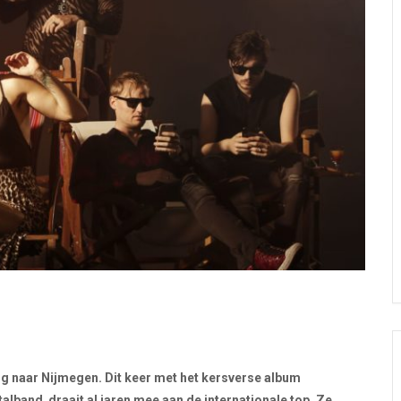
rug naar Nijmegen. Dit keer met het kersverse album
lband draait al jaren mee aan de internationale top. Ze