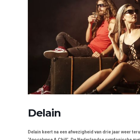
Delain
Delain keert na een afwezigheid van drie jaar weer te
‘Apocalypse & Chill’. De Nederlandse symfonische meta