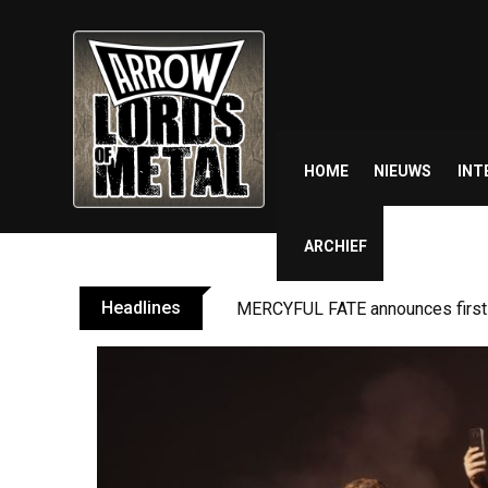
Skip
to
content
HOME
NIEUWS
INT
ARCHIEF
Headlines
MERCYFUL FATE announces first l