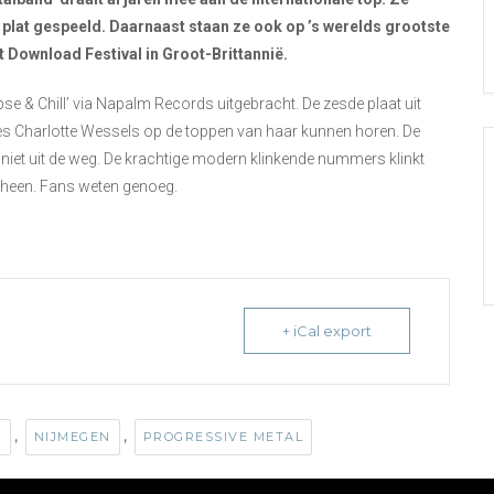
plat gespeeld. Daarnaast staan ze ook op ’s werelds grootste
 Download Festival in Groot-Brittannië.
e & Chill’ via Napalm Records uitgebracht. De zesde plaat uit
eres Charlotte Wessels op de toppen van haar kunnen horen. De
niet uit de weg. De krachtige modern klinkende nummers klinkt
rheen. Fans weten genoeg.
+ iCal export
,
,
L
NIJMEGEN
PROGRESSIVE METAL