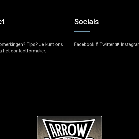
ct
Socials
pmerkingen? Tips? Je kunt ons
Facebook
Twitter
Instagr
ia het
contactformulier
.