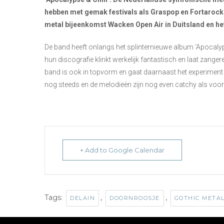
hebben met gemak festivals als Graspop en Fortarock 
metal bijeenkomst Wacken Open Air in Duitsland en het
De band heeft onlangs het splinternieuwe album ‘Apocalyps
hun discografie klinkt werkelijk fantastisch en laat zang
band is ook in topvorm en gaat daarnaast het experiment 
nog steeds en de melodieën zijn nog even catchy als voo
+ Add to Google Calendar
Tags:
,
,
DELAIN
DOORNROOSJE
GOTHIC META