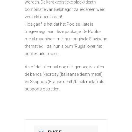
worden. De karakteristieke black/death
combinatie van Belphegor zal iedereen weer
versteld doen staan!
Hoe gaaf is het dat het Poolse Hate is
toegevoegd aan deze package! De Poolse
metal machine – met hun originele Slavische
thematiek – zal hun album ‘Rugia’ over het
publiek uitstrooien.
Alsof dat allemaal nog niet genoeg is zullen
de bands Necrosy (Italiaanse death metal)
en Skaphos (Franse death/black metal) als
supports optreden.