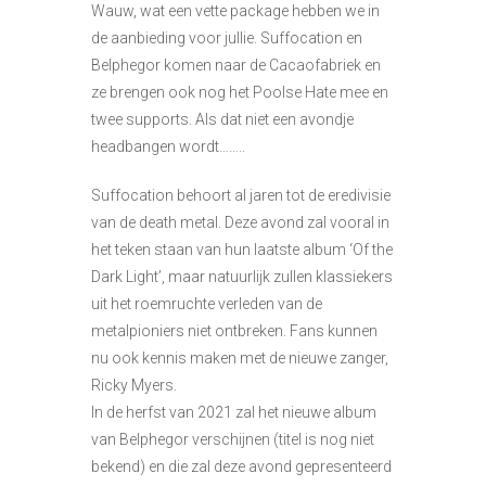
Wauw, wat een vette package hebben we in
de aanbieding voor jullie. Suffocation en
Belphegor komen naar de Cacaofabriek en
ze brengen ook nog het Poolse Hate mee en
twee supports. Als dat niet een avondje
headbangen wordt……..
Suffocation behoort al jaren tot de eredivisie
van de death metal. Deze avond zal vooral in
het teken staan van hun laatste album ‘Of the
Dark Light’, maar natuurlijk zullen klassiekers
uit het roemruchte verleden van de
metalpioniers niet ontbreken. Fans kunnen
nu ook kennis maken met de nieuwe zanger,
Ricky Myers.
In de herfst van 2021 zal het nieuwe album
van Belphegor verschijnen (titel is nog niet
bekend) en die zal deze avond gepresenteerd