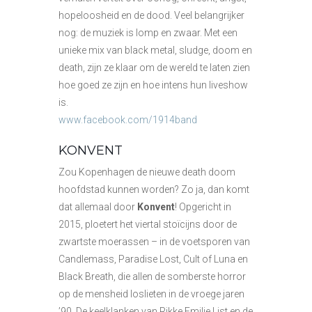
hopeloosheid en de dood. Veel belangrijker
nog: de muziek is lomp en zwaar. Met een
unieke mix van black metal, sludge, doom en
death, zijn ze klaar om de wereld te laten zien
hoe goed ze zijn en hoe intens hun liveshow
is.
www.facebook.com/1914band
KONVENT
Zou Kopenhagen de nieuwe death doom
hoofdstad kunnen worden? Zo ja, dan komt
dat allemaal door
Konvent
! Opgericht in
2015, ploetert het viertal stoïcijns door de
zwartste moerassen – in de voetsporen van
Candlemass, Paradise Lost, Cult of Luna en
Black Breath, die allen de somberste horror
op de mensheid loslieten in de vroege jaren
’90. De keelklanken van Rikke Emilie List en de