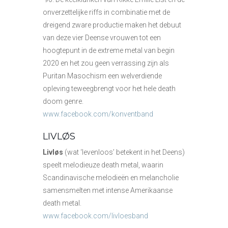
onverzettelijke riffs in combinatie met de
dreigend zware productie maken het debuut
van deze vier Deense vrouwen tot een
hoogtepunt in de extreme metal van begin
2020 en het zou geen verrassing zijn als
Puritan Masochism een welverdiende
opleving teweegbrengt voor het hele death
doom genre.
www.facebook.com/konventband
LIVLØS
Livløs
(wat ‘levenloos’ betekent in het Deens)
speelt melodieuze death metal, waarin
Scandinavische melodieën en melancholie
samensmelten met intense Amerikaanse
death metal.
www.facebook.com/livloesband