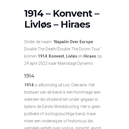
1914 – Konvent –
Livløs – Hiraes
Onder de naam “
Napalm Over Europe
:
Double The Death/Double The Doom Tour”
komen
1914
,
Konvent
,
Livløs
en
Hiraes
op
24 april 2022 naar Mainstage Dynamo.
1914
1914
is afkomstig uit Lviv, Oekraïne. Het
bestaan van de band is een hommage aan
iedereen die strijdend ten onder gegaan is
tijdens de Eerste Wereldoorlog. Het is geen
politieke of oorlogszuchtige band, maar
meer een onderwijzer of historicus die
verhalen vertelt over oorlog, onrecht, angst,